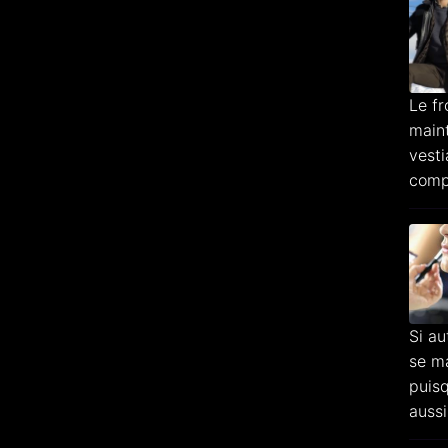
Le fr
main
vesti
compo
Si au
se ma
puis
aussi