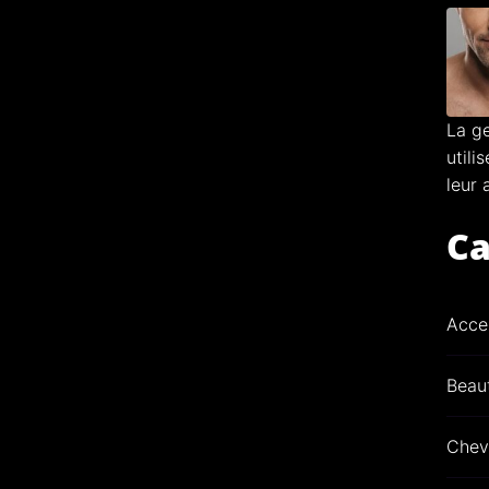
La ge
utili
leur 
Ca
Acce
Beau
Chev