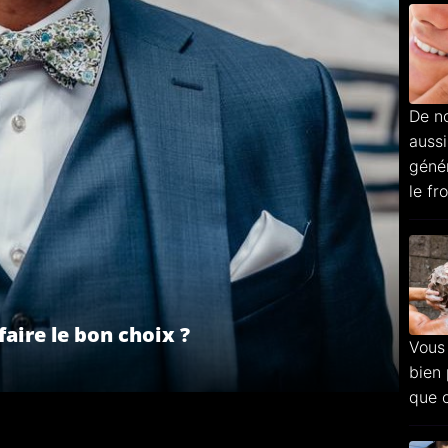
De n
aussi
génér
le fro
ire le bon choix ?
Vous
bien 
que c