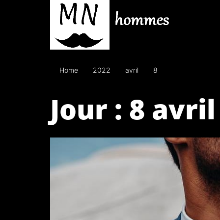
Skip
to
the
content
Home
2022
avril
8
Jour :
8 avri