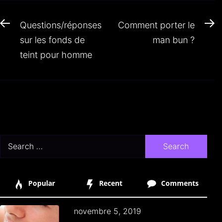
Navigation
Previous
N
Questions/réponses
Comment porter le
de
post:
po
sur les fonds de
man bun ?
l’article
teint pour homme
Search
for:
Popular
Recent
Comments
novembre 5, 2019